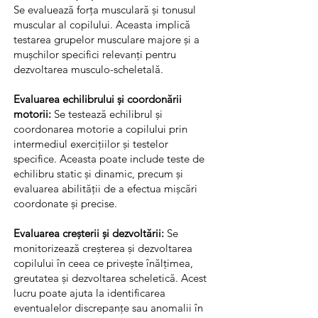
Se evaluează forța musculară și tonusul
muscular al copilului. Aceasta implică
testarea grupelor musculare majore și a
mușchilor specifici relevanți pentru
dezvoltarea musculo-scheletală.
Evaluarea echilibrului și coordonării
motorii:
Se testează echilibrul și
coordonarea motorie a copilului prin
intermediul exercițiilor și testelor
specifice. Aceasta poate include teste de
echilibru static și dinamic, precum și
evaluarea abilității de a efectua mișcări
coordonate și precise.
Evaluarea creșterii și dezvoltării:
Se
monitorizează creșterea și dezvoltarea
copilului în ceea ce privește înălțimea,
greutatea și dezvoltarea scheletică. Acest
lucru poate ajuta la identificarea
eventualelor discrepanțe sau anomalii în