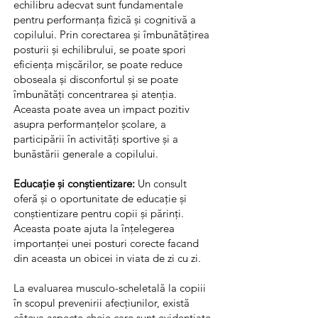
echilibru adecvat sunt fundamentale
pentru performanța fizică și cognitivă a
copilului. Prin corectarea și îmbunătățirea
posturii și echilibrului, se poate spori
eficiența mișcărilor, se poate reduce
oboseala și disconfortul și se poate
îmbunătăți concentrarea și atenția.
Aceasta poate avea un impact pozitiv
asupra performanțelor școlare, a
participării în activități sportive și a
bunăstării generale a copilului.
Educație și conștientizare:
Un consult
oferă și o oportunitate de educație și
conștientizare pentru copii și părinți.
Aceasta poate ajuta la înțelegerea
importanței unei posturi corecte facand
din aceasta un obicei in viata de zi cu zi.
La evaluarea musculo-scheletală la copiii
în scopul prevenirii afecțiunilor, există
câteva aspecte cheie care sunt evidențiate