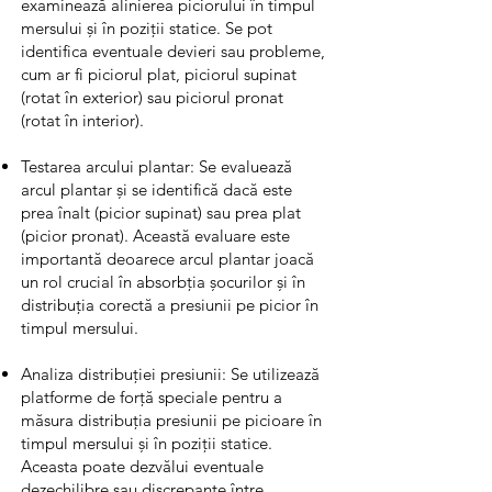
examinează alinierea piciorului în timpul
mersului și în poziții statice. Se pot
identifica eventuale devieri sau probleme,
cum ar fi piciorul plat, piciorul supinat
(rotat în exterior) sau piciorul pronat
(rotat în interior).
Testarea arcului plantar: Se evaluează
arcul plantar și se identifică dacă este
prea înalt (picior supinat) sau prea plat
(picior pronat). Această evaluare este
importantă deoarece arcul plantar joacă
un rol crucial în absorbția șocurilor și în
distribuția corectă a presiunii pe picior în
timpul mersului.
Analiza distribuției presiunii: Se utilizează
platforme de forță speciale pentru a
măsura distribuția presiunii pe picioare în
timpul mersului și în poziții statice.
Aceasta poate dezvălui eventuale
dezechilibre sau discrepanțe între