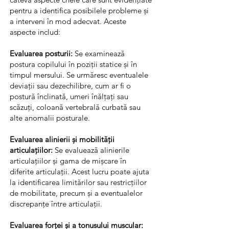
pentru a identifica posibilele probleme și
a interveni în mod adecvat. Aceste
aspecte includ:
Evaluarea posturii:
Se examinează
postura copilului în poziții statice și în
timpul mersului. Se urmăresc eventualele
deviații sau dezechilibre, cum ar fi o
postură înclinată, umeri înălțați sau
scăzuți, coloană vertebrală curbată sau
alte anomalii posturale.
Evaluarea alinierii și mobilității
articulațiilor:
Se evaluează alinierile
articulațiilor și gama de mișcare în
diferite articulații. Acest lucru poate ajuta
la identificarea limitărilor sau restricțiilor
de mobilitate, precum și a eventualelor
discrepanțe între articulații.
Evaluarea forței și a tonusului muscular: