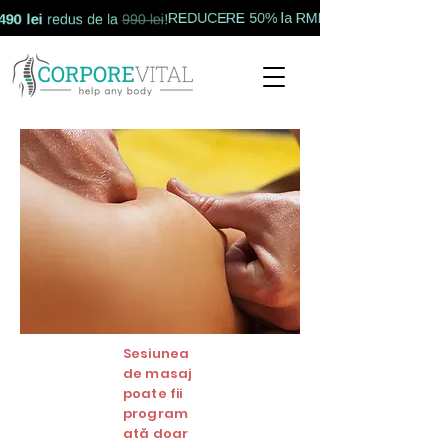
 lei
REDUCERE 50% la RMNS.
redus de la
990 lei
!
Sesiunea
de masaj
poate fii
program
ată doar