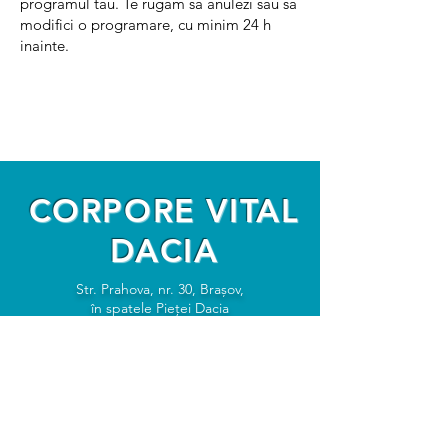
programul tau. Te rugam sa anulezi sau sa
modifici o programare, cu minim 24 h
inainte.
CORPORE VITAL
DACIA
Str. Prahova, nr. 30, Brașov,
în spatele Pieței Dacia
Tel:
0725 610 088
contact@recuperaresimasaj.com
PROGRAM ZILNIC
Politica confidențialitate + GDPR
Luni - Vineri: 09:00 – 20:00