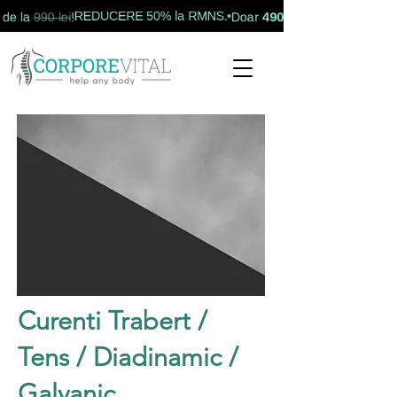
490 lei
REDUCERE 50% la RMNS.
de la
990 lei
!
Doar
Curenti Trabert /
Tens / Diadinamic /
Galvanic