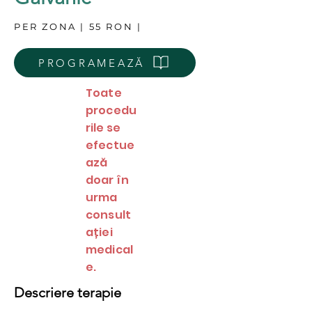
PER ZONA | 55 RON |
PROGRAMEAZĂ
Toate
procedu
rile se
efectue
ază
doar în
urma
consult
ației
medical
e.
Descriere terap
ie