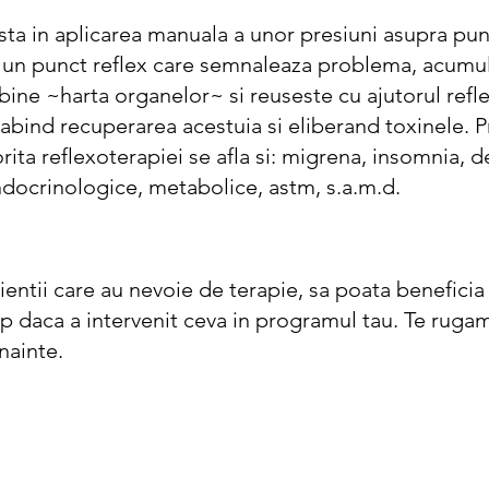
ta in aplicarea manuala a unor presiuni asupra punc
e un punct reflex care semnaleaza problema, acumu
ine ~harta organelor~ si reuseste cu ajutorul refl
abind recuperarea acestuia si eliberand toxinele. Pr
ita reflexoterapiei se afla si: migrena, insomnia, de
ndocrinologice, metabolice, astm, s.a.m.d.
ientii care au nevoie de terapie, sa poata beneficia
p daca a intervenit ceva in programul tau. Te rugam
nainte.