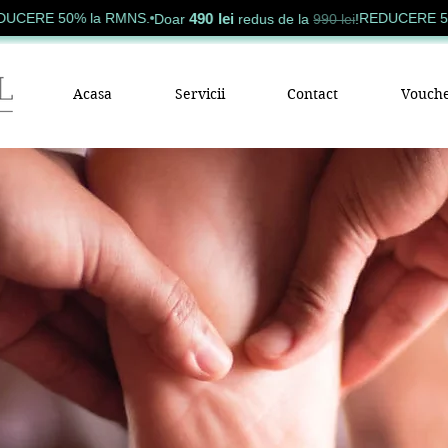
490 lei
 50% la RMNS.
REDUCERE 50% la 
Doar
redus de la
990 lei
!
Acasa
Servicii
Contact
Vouche