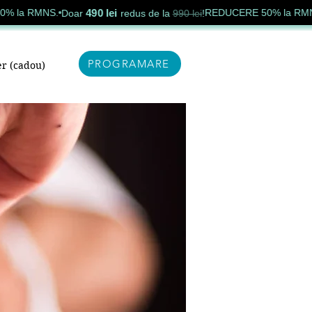
490 lei
RMNS.
REDUCERE 50% la RMNS.
Doar
redus de la
990 lei
!
Doa
PROGRAMARE
r (cadou)