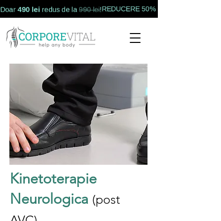
490 lei
REDUCERE 50% la RMNS.
Doar
redus de la
990 lei
!
Kinetoterapie
Neurologica
(post
AVC)