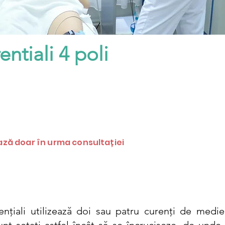
entiali 4 poli
ză doar în urma consultației
renţiali utilizează doi sau patru curenți de medi