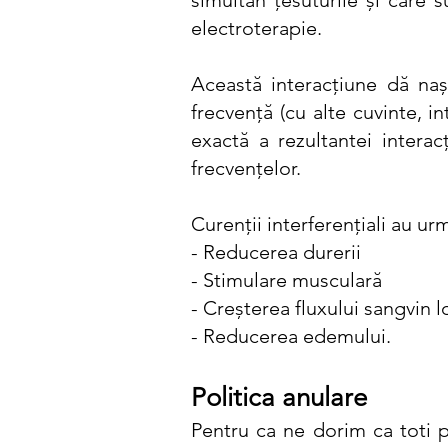
simultan țesuturile şi care 
electroterapie.
Această interacţiune dă naşt
frecvenţă (cu alte cuvinte, 
exactă a rezultantei intera
frecvenţelor.
Curenții interferențiali au u
- Reducerea durerii
- Stimulare musculară
- Creşterea fluxului sangvin l
- Reducerea edemului.
Politica anulare
Pentru ca ne dorim ca toti p