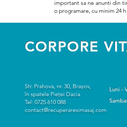
important sa ne anunti din ti
o programare, cu minim 24 h 
CORPORE VIT
Str. Prahova, nr. 30, Brașov,
Luni - 
în spatele Pieței Dacia
Sambata
Tel:
0725 610 088
contact@recuperaresimasaj.com