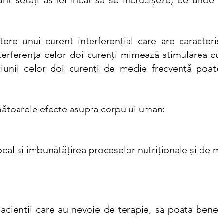
sunt setaţi astfel încât să se încrucişeze, de und
ere unui curent interferenţial care are caracteri
interferenţa celor doi curenţi mimează stimularea c
cţiunii celor doi curenţi de medie frecvenţă poat
rmătoarele efecte asupra corpului uman:
ocal si imbunătățirea proceselor nutriționale și de 
acientii care au nevoie de terapie, sa poata benef