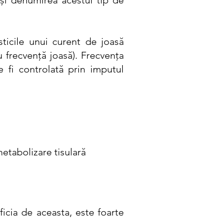
e şi denumirea acestui tip de
sticile unui curent de joasă
u frecvenţă joasă).
Frecvenţa
e fi controlată prin imputul
metabolizare tisulară
icia de aceasta, este foarte