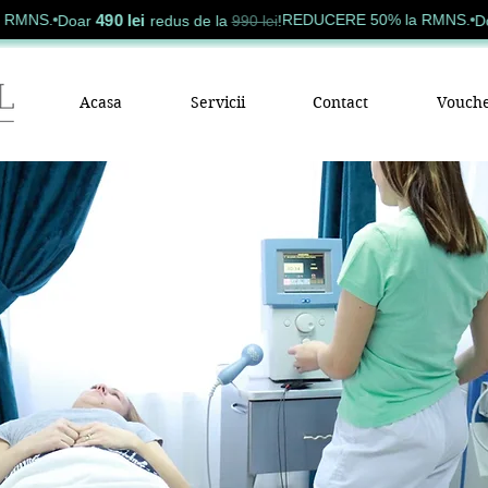
490 lei
4
NS.
REDUCERE 50% la RMNS.
Doar
redus de la
990 lei
!
Doar
Acasa
Servicii
Contact
Vouche