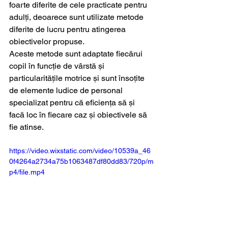
foarte diferite de cele practicate pentru 
adulți, deoarece sunt utilizate metode 
diferite de lucru pentru atingerea 
obiectivelor propuse. 
Aceste metode sunt adaptate fiecărui 
copil în funcție de vârstă și 
particularitățile motrice și sunt însoțite 
de elemente ludice de personal 
specializat pentru că eficiența să și 
facă loc în fiecare caz și obiectivele să 
fie atinse.
https://video.wixstatic.com/video/10539a_46
0f4264a2734a75b1063487df80dd83/720p/m
p4/file.mp4