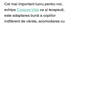
Cel mai important lucru pentru noi, 
echipa 
Corpore Vital
 ca și terapeuți, 
este adaptarea bună a copiilor 
indiferent de vârsta, acomodarea cu 
noi, cu spațiul și atunci cu siguranță 
apar neîntârziate rezultatele dorite în 
terapie.
Vă așteptăm la Centrul de Recuperare, 
Masaj si Reflexoterapie "Corpore Vital" 
pentru a face împreună toți pașii 
necesari atingerii obiectivelor pentru 
recuperarea motricității copilului 
dumneavoastră!
kinetoterapie
kinetoterapie pediatrica