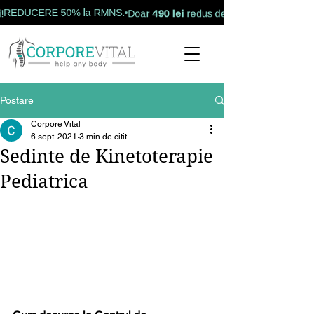
490 lei
DUCERE 50% la RMNS.
Doar
redus de la
990 lei
Postare
Corpore Vital
6 sept. 2021
3 min de citit
Sedinte de Kinetoterapie
Pediatrica