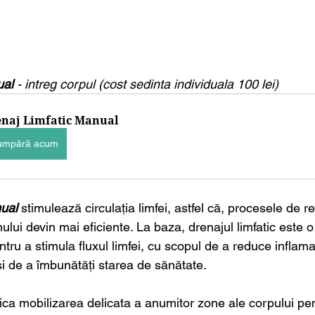
ual 
- intreg corpul (cost sedinta individuala 100 lei)
naj Limfatic Manual
umpără acum
nual
 stimulează circulația limfei, astfel că, procesele de r
lui devin mai eficiente. La baza, drenajul limfatic este o
ntru a stimula fluxul limfei, cu scopul de a reduce inflama
și de a îmbunătăți starea de sănătate. 
lica mobilizarea delicata a anumitor zone ale corpului pen