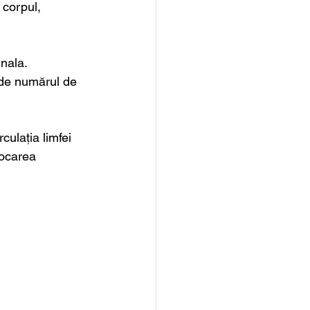
 corpul, 
nala. 
 de numărul de 
culația limfei 
locarea 