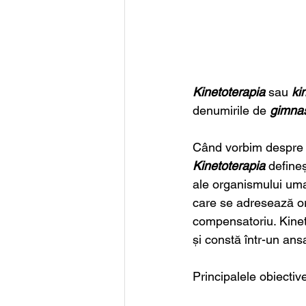
Kinetoterapia 
sau 
ki
denumirile de 
gimnas
Când vorbim despre k
Kinetoterapia 
define
ale organismului uma
care se adresează org
compensatoriu. Kinet
și constă într-un ans
Principalele obiectiv