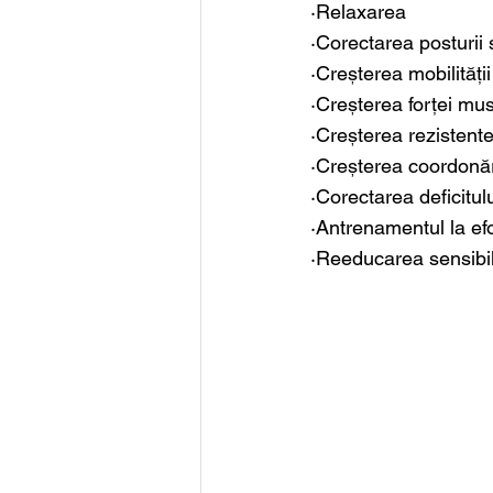
·Relaxarea
·Corectarea posturii 
·Creșterea mobilității
·Creșterea forței mu
·Creșterea rezistent
·Creșterea coordonării
·Corectarea deficitulu
·Antrenamentul la ef
·Reeducarea sensibili