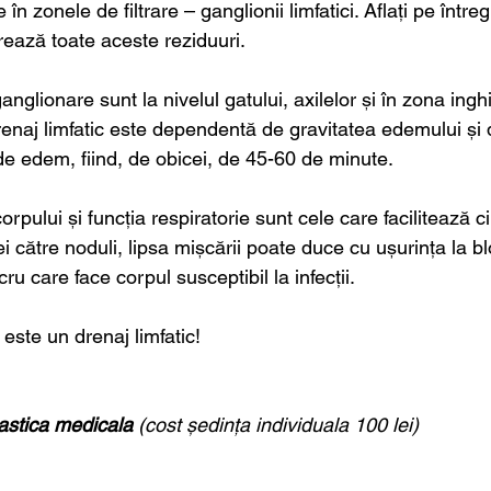
în zonele de filtrare – ganglionii limfatici. Aflați pe întreg
ltrează toate aceste reziduuri. 
anglionare sunt la nivelul gatului, axilelor și în zona inghi
renaj limfatic este dependentă de gravitatea edemului și
de edem, fiind, de obicei, de 45-60 de minute. 
pului și funcția respiratorie sunt cele care facilitează cir
 ei către noduli, lipsa mișcării poate duce cu ușurința la b
cru care face corpul susceptibil la infecții.  
 este un drenaj limfatic!
astica medicala
 (cost ședința individuala 100 lei)