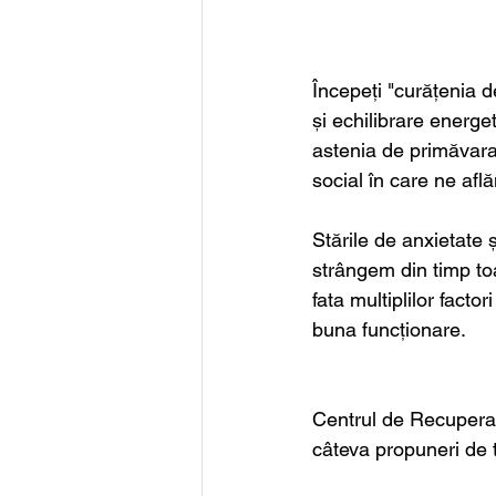
Începeți "curățenia de
și echilibrare energe
astenia de primăvara
social în care ne afl
Stările de anxietate
strângem din timp toa
fata multiplilor facto
buna funcționare.
Centrul de Recuperare
câteva propuneri de t