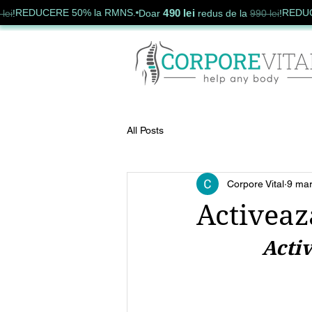
490 lei
UCERE 50% la RMNS.
REDUCERE 50
Doar
redus de la
990 lei
!
All Posts
Corpore Vital
9 mar
Activeaz
Acti