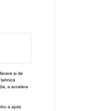
efacere și de 
 tehnică 
ția, a accelera 
tru a ajuta 