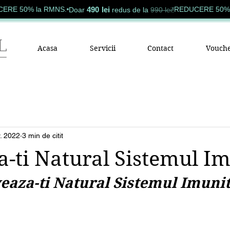
490 lei
% la RMNS.
REDUCERE 50% la RMN
Doar
redus de la
990 lei
!
Acasa
Servicii
Contact
Vouche
. 2022
3 min de citit
a-ti Natural Sistemul I
veaza-ti Natural Sistemul Imuni