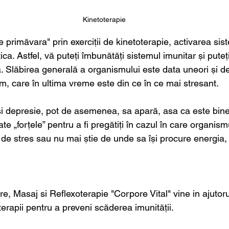
Kinetoterapie
 primăvara" prin exerciții de kinetoterapie, activarea sist
tica. Astfel, vă puteți îmbunătăți sistemul imunitar și pute
. Slăbirea generală a organismului este data uneori și de
ăm, care în ultima vreme este din ce în ce mai stresant. 
 și depresie, pot de asemenea, sa apară, asa ca este bin
te „forțele” pentru a fi pregătiți în cazul în care organis
ri de stres sau nu mai știe de unde sa își procure energia, v
, Masaj si Reflexoterapie "Corpore Vital" vine in ajutoru
erapii pentru a preveni scăderea imunității. 