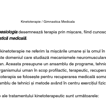
Kinetoterapie / Gimnastica Medicala 
nesiologia
 desemnează terapia prin mișcare, fiind cunosc
tică medicală
.
inetoterapie ne referim la mișcările umane și la omul în
ște domeniul care studiază mecanismele neuromusculare 
n. Aceasta presupune un ansamblu de programe, tehnici ș
anismului uman în scop profilactic, terapeutic, recupera
oterapia se folosește pentru recuperarea medicală soma
amblu de tehnici și metode având în centru exercițiul fizic.
e ale tratamentului kinetoterapeutic sunt următoarele: