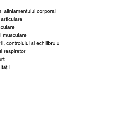
si aliniamentului corporal
 articulare
sculare
ei musculare
, controlului si echilibrului
i respirator
ort
tății