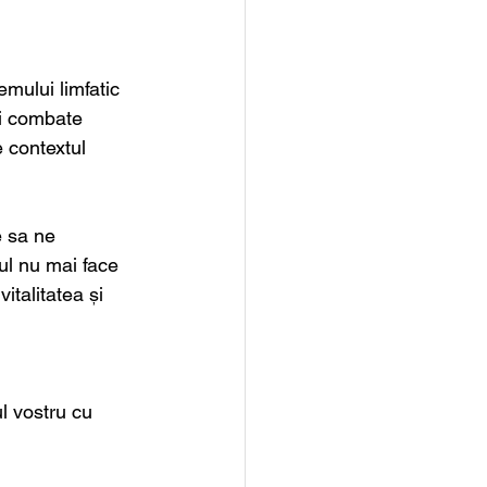
emului limfatic 
ți combate 
 contextul 
e sa ne 
mul nu mai face 
italitatea și 
l vostru cu 