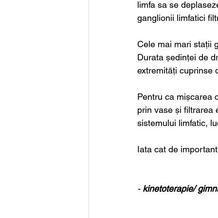
limfa sa se deplaseze 
ganglionii limfatici fi
Cele mai mari stații g
Durata ședinței de d
extremități cuprinse 
Pentru ca mișcarea cor
prin vase și filtrarea
sistemului limfatic, lu
Iata cat de important
- 
kinetoterapie/ gimn