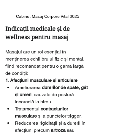
Cabinet Masaj Corpore Vital 2025
Indicații medicale și de 
wellness pentru masaj
Masajul are un rol esențial în 
menținerea echilibrului fizic și mental, 
fiind recomandat pentru o gamă largă 
de condiții:
1. Afecțiuni musculare și articulare
Ameliorarea 
durerilor de spate, gât 
și umeri
, cauzate de postură 
incorectă la birou.
Tratamentul 
contracturilor 
musculare
 și a punctelor trigger.
Reducerea rigidității și a durerii în 
afecțiuni precum 
artroza
 sau 