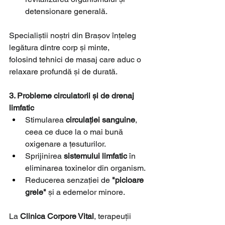
detensionare generală.
Specialiștii noștri din Brașov înțeleg 
legătura dintre corp și minte, 
folosind tehnici de masaj care aduc o 
relaxare profundă și de durată.
3. Probleme circulatorii și de drenaj 
limfatic
Stimularea 
circulației sanguine
, 
ceea ce duce la o mai bună 
oxigenare a țesuturilor.
Sprijinirea 
sistemului limfatic
 în 
eliminarea toxinelor din organism.
Reducerea senzației de 
"picioare 
grele"
 și a edemelor minore.
La 
Clinica Corpore Vital
, terapeuții 