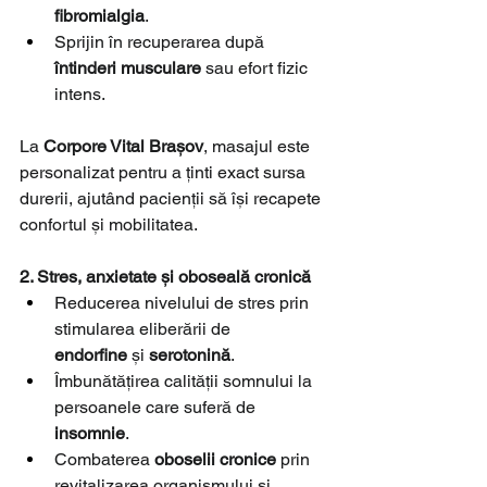
fibromialgia
.
Sprijin în recuperarea după 
întinderi musculare
 sau efort fizic 
intens.
La 
Corpore Vital Brașov
, masajul este 
personalizat pentru a ținti exact sursa 
durerii, ajutând pacienții să își recapete 
confortul și mobilitatea.
2. Stres, anxietate și oboseală cronică
Reducerea nivelului de stres prin 
stimularea eliberării de 
endorfine
 și 
serotonină
.
Îmbunătățirea calității somnului la 
persoanele care suferă de 
insomnie
.
Combaterea 
oboselii cronice
 prin 
revitalizarea organismului și 