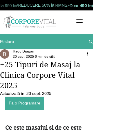
490 lei
REDUCERE 50% la RMNS.
i
!
Doar
redus de la
Postare
Radu Dragan
20 sept. 2025
6 min de citit
+25 Tipuri de Masaj la
Clinica Corpore Vital
2025
Actualizată în:
23 sept. 2025
Fă o Programare
Ce este masajul și de ce este 