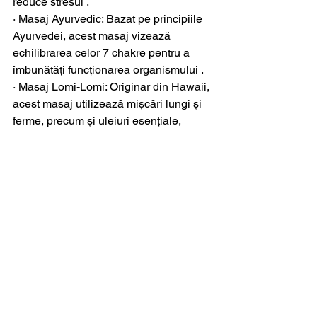
reduce stresul .
· Masaj Ayurvedic: Bazat pe principiile 
Ayurvedei, acest masaj vizează 
echilibrarea celor 7 chakre pentru a 
îmbunătăți funcționarea organismului .
· Masaj Lomi-Lomi: Originar din Hawaii, 
acest masaj utilizează mișcări lungi și 
ferme, precum și uleiuri esențiale, 
pentru a induce relaxarea profundă .
4. Masaj pentru nevoi 
speciale
· Masaj prenatal: Adaptat pentru femeile 
însărcinate, acest masaj ajută la 
reducerea durerilor de spate, a 
tensiunii și a edemelor .
· Masaj anticelulitic: Concentrat pe 
zonele afectate de celulită, acest masaj 