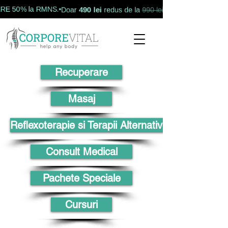
490 lei
 50% la RMNS.
REDUCERE 50% la 
Doar
redus de la
990 lei
!
Recuperare
Masaj
Reflexoterapie si Terapii Alternative
Consult Medical
Pachete Speciale
Cursuri