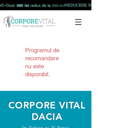
490 lei
S.
REDUCERE 50% la RMNS.
Doar
redus de la
990 lei
!
Programul de
recomandare
nu este
disponibil.
CORPORE VITAL
DACIA
Str. Prahova, nr. 30, Brașov,