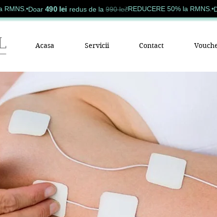
490 lei
NS.
REDUCERE 50% la RMNS.
Doar
redus de la
990 lei
!
Doar
Acasa
Servicii
Contact
Vouche