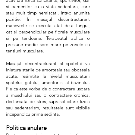
activitati fizice solicitante, sportivilor, dar
si oamenilor cu o viata sedentara, care
stau mult timp nemiscati, intr-o anumita
pozitie. In masajul decontracturant
manevrele se executa atat de-a lungul,
cat si perpendicular pe fibrele musculare
si pe tendoane. Terapeutul aplica o
presiune medie spre mare pe zonele cu
tensiuni musculare.
Masajul decontracturant al spatelui va
inlatura starile de amorteala sau oboseala
acuta, resimtite la nivelul musculaturii
spatelui, gatului, umerilor si al bazinului.
Fie ca este vorba de o contractare usoara
a muschiului sau o contractare cronica,
declansata de stres, suprasolicitare fizica
sau sedentarism, rezultatele sunt vizibile
incepand cu
prima sedinta.
Politica anulare